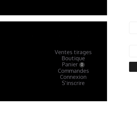
Ventes tirages
Boutique
Panier
0
Commandes
Connexion
S'inscrire
« Précédent