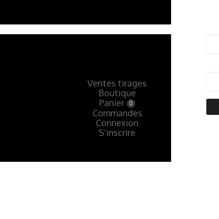
Ventes tirages
Boutique
Panier
0
Commandes
Connexion
S'inscrire
« Précédent