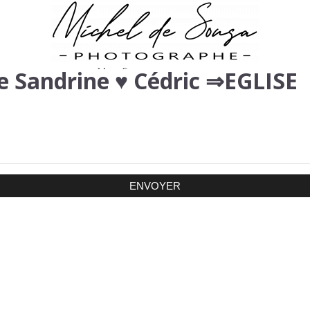
 Sandrine ♥ Cédric ⇒EGLISE
Menu
Fermer
Mot de passe
E-mail
ENVOYER