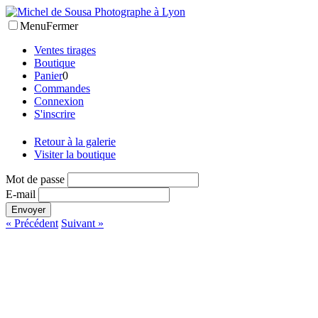
Menu
Fermer
Ventes tirages
Boutique
Panier
0
Commandes
Connexion
S'inscrire
Retour à la galerie
Visiter la boutique
Mot de passe
E-mail
Envoyer
« Précédent
Suivant »