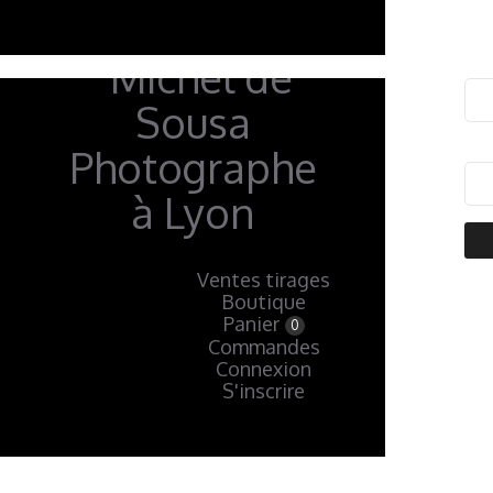
Ventes tirages
Boutique
« Précédent
Panier
0
Commandes
Connexion
S'inscrire