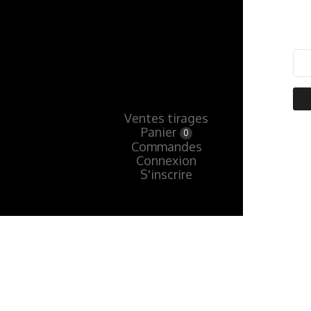
Ventes tirages
Panier
0
Commandes
Connexion
S'inscrire