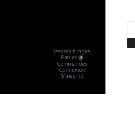
Ventes tirages
Panier
0
Commandes
Connexion
S'inscrire