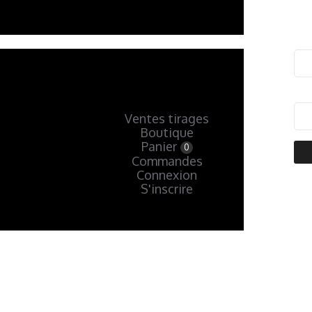
Ventes tirages
Boutique
Panier
0
Commandes
Connexion
S'inscrire
« Précédent