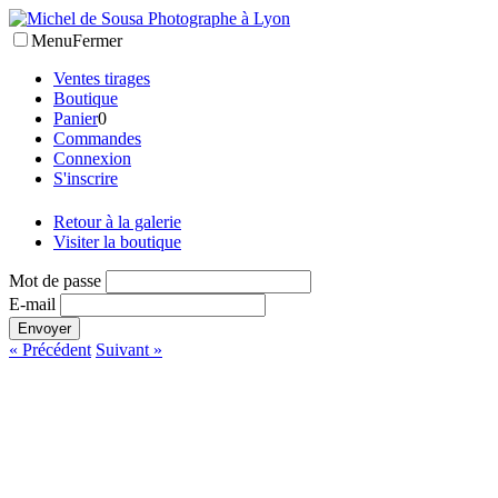
Menu
Fermer
Ventes tirages
Boutique
Panier
0
Commandes
Connexion
S'inscrire
Retour à la galerie
Visiter la boutique
Mot de passe
E-mail
Envoyer
« Précédent
Suivant »