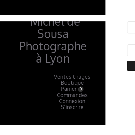
Ventes tirages
Boutique
« Précédent
Panier
0
Commandes
Connexion
S'inscrire