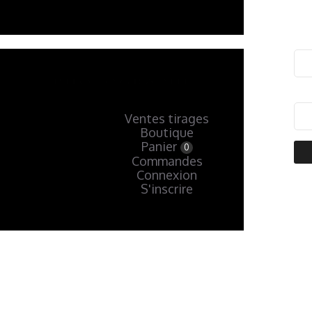
Ventes tirages
Boutique
Panier
0
Commandes
Connexion
S'inscrire
« Précédent