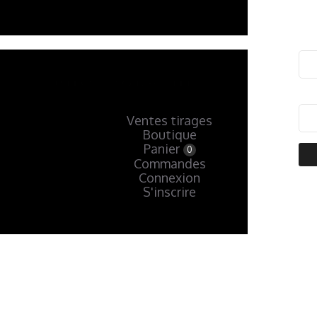
Ventes tirages
Boutique
Panier
0
Commandes
Connexion
S'inscrire
« Précédent