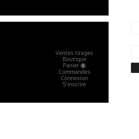
Ventes tirages
Boutique
Panier
0
Commandes
Connexion
S'inscrire
« Précédent