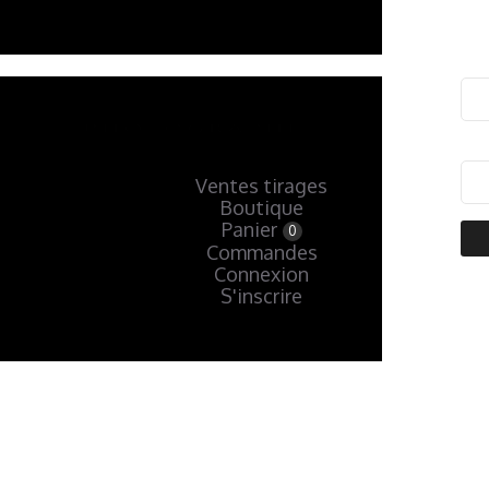
Ventes tirages
Boutique
Panier
0
Commandes
Connexion
S'inscrire
« Précédent