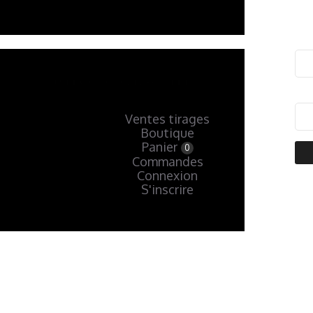
Ventes tirages
Boutique
Panier
0
Commandes
Connexion
S'inscrire
« Précédent