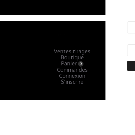
Ventes tirages
Boutique
Panier
0
Commandes
Connexion
S'inscrire
« Précédent