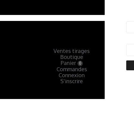
Ventes tirages
Boutique
Panier
0
Commandes
Connexion
S'inscrire
« Précédent