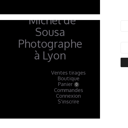
Ventes tirages
Boutique
« Précédent
Panier
0
Commandes
Connexion
S'inscrire